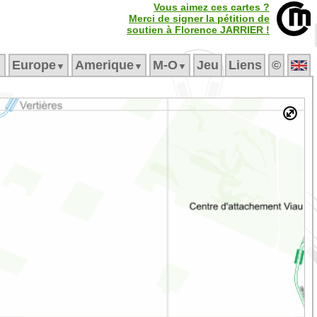
Vous aimez ces cartes ?
Merci de signer la pétition de
soutien à Florence JARRIER !
Europe
Amerique
M‑O
Jeu
Liens
©
▼
▼
▼
▼