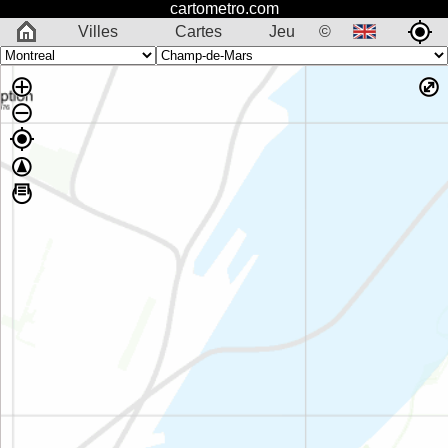
cartometro.com
Villes
Cartes
Jeu
©