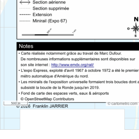
500 m
© cartometro.com
srfsdf