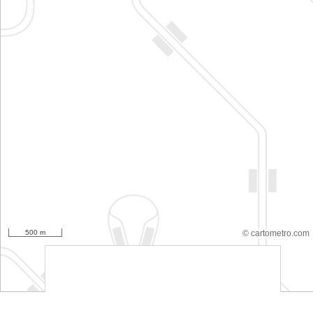
500 m
© cartometro.com
srfsdf