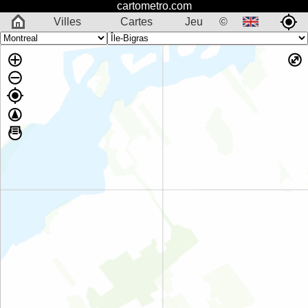
cartometro.com
Villes
Cartes
Jeu
©