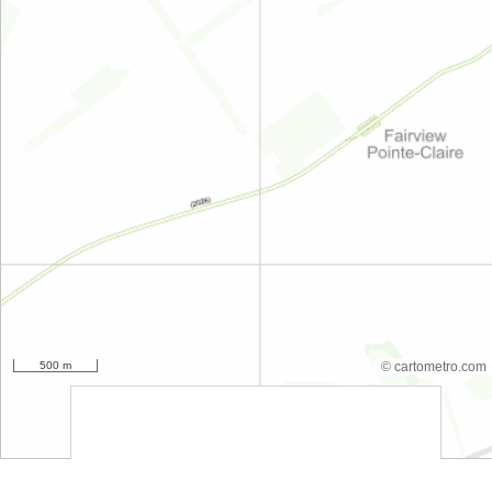
500 m
© cartometro.com
srfsdf