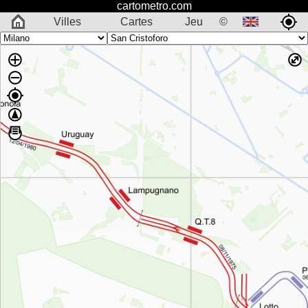
cartometro.com
Villes
Cartes
Jeu
©