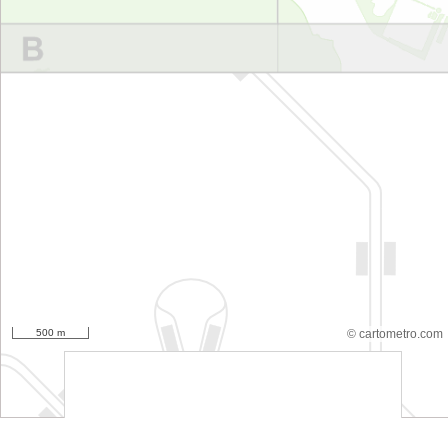
500 m
© cartometro.com
srfsdf