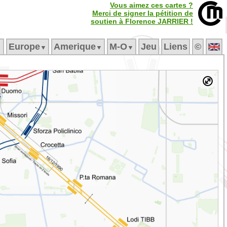
Vous aimez ces cartes ?
Merci de signer la pétition de
soutien à Florence JARRIER !
Europe
Amerique
M‑O
Jeu
Liens
©
▼
▼
▼
▼