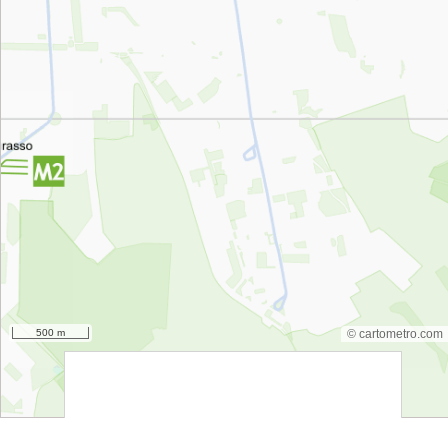
500 m
© cartometro.com
srfsdf