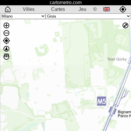
cartometro.com
Villes
Cartes
Jeu
©