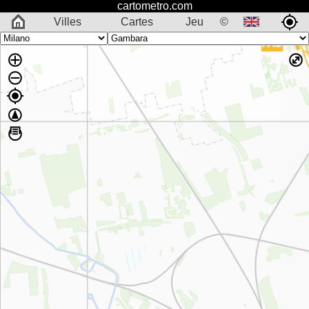
cartometro.com
Villes
Cartes
Jeu
©