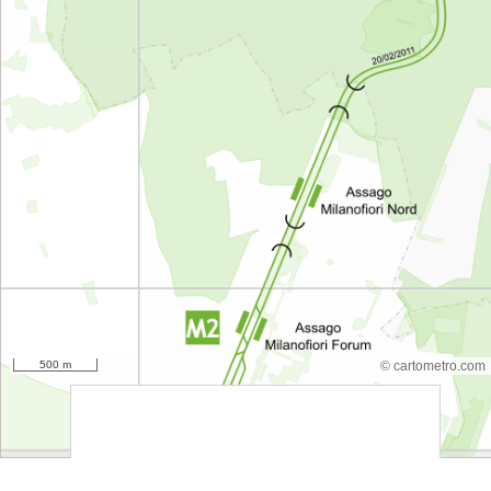
500 m
© cartometro.com
srfsdf