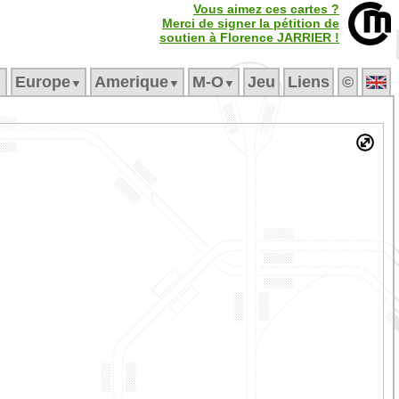
Vous aimez ces cartes ?
Merci de signer la pétition de
soutien à Florence JARRIER !
Europe
Amerique
M‑O
Jeu
Liens
©
▼
▼
▼
▼