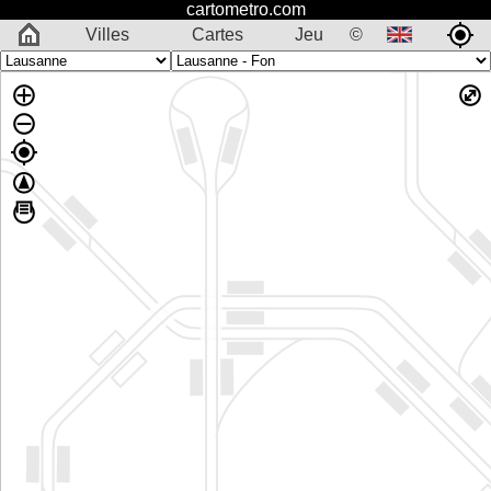
cartometro.com
Villes
Cartes
Jeu
©