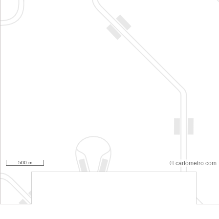
500 m
© cartometro.com
srfsdf