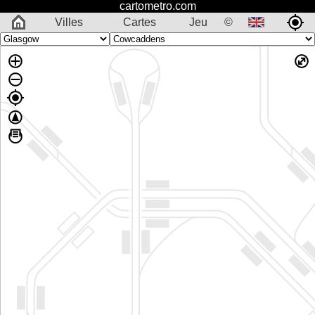
cartometro.com
Villes
Cartes
Jeu
©