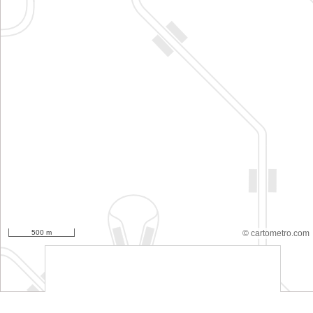
500 m
© cartometro.com
srfsdf