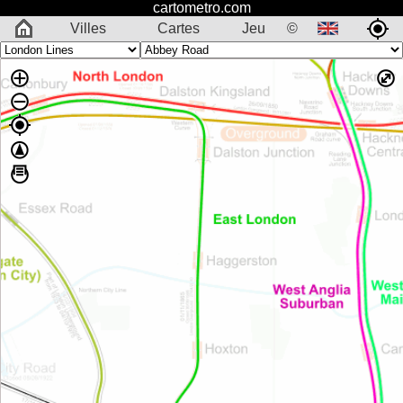
cartometro.com
Villes
Cartes
Jeu
©