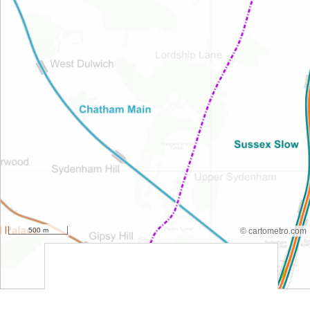
500 m
© cartometro.com
srfsdf