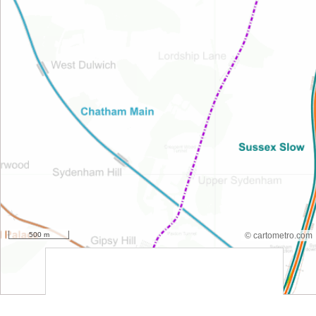
500 m
© cartometro.com
srfsdf