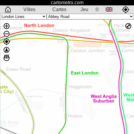
cartometro.com
Villes
Cartes
Jeu
©