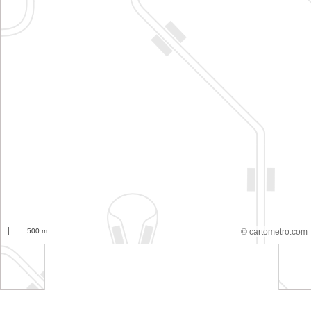
500 m
© cartometro.com
srfsdf