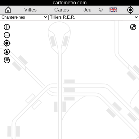
cartometro.com
Villes
Cartes
Jeu
©